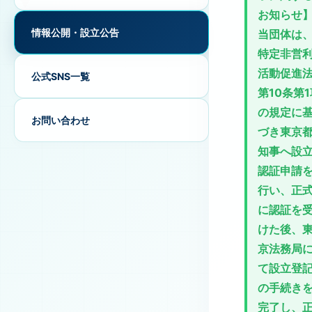
お知らせ
情報公開・設立公告
当団体は
特定非営
活動促進
公式SNS一覧
第10条第1
の規定に
お問い合わせ
づき東京
知事へ設
認証申請
行い、正
に認証を
けた後、
京法務局
て設立登
の手続き
完了し、