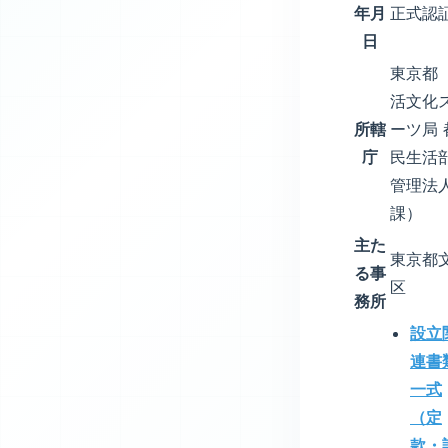
年月
正式認
日
東京都
活文化
所轄
ーツ局 
庁
民生活
管理法
課）
主た
東京都
る事
区
務所
設立
連書
一式
（定
款・