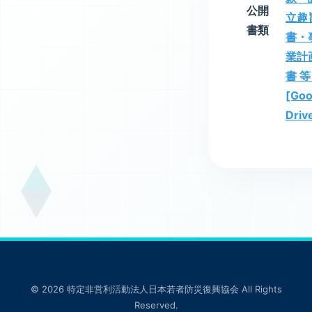
公開
立趣
書類
書・
業計
書 
[Goo
Driv
© 2026 特定非営利活動法人日本若者防災復興協会 All Rights
Reserved.