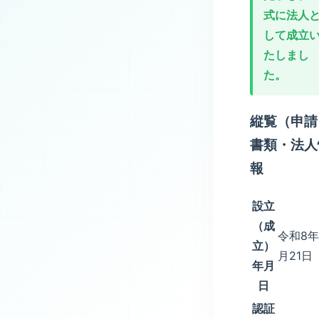
式に法人
して成立
たしまし
た。
縦覧（申請
書類・法人
報
設立
（成
令和8年
立）
月21日
年月
日
認証